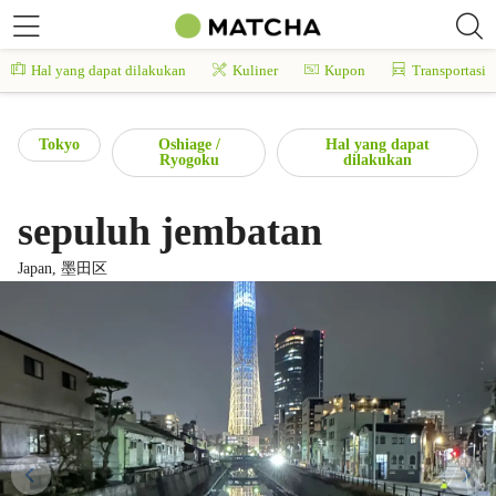
Hal yang dapat dilakukan
Kuliner
Kupon
Transportasi
Tokyo
Oshiage /
Hal yang dapat
Ryogoku
dilakukan
sepuluh jembatan
Japan, 墨田区