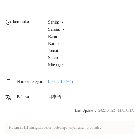
Jam buka
Senin: -
Selasa: -
Rabu: -
Kamis: -
Jumat: -
Sabtu: -
Minggu: -
Nomor telepon
0263-31-6985
日本語
Bahasa
Last Update ：
2022.04.22 MATCHA
Halaman ini mungkin berisi beberapa terjemahan otomatis.