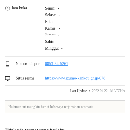
Jam buka
Senin: -
Selasa: -
Rabu: -
Kamis: -
Jumat: -
Sabtu: -
Minggu: -
Nomor telepon
0853-54-5261
Situs resmi
https://www.izumo-kankou.gr.jp/678
Last Update ：
2022.04.22 MATCHA
Halaman ini mungkin berisi beberapa terjemahan otomatis.
Tidak ada tempat yang berlaku