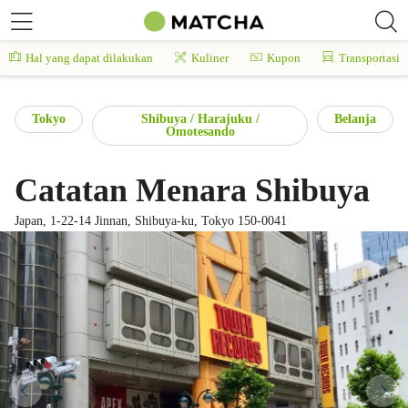
Hal yang dapat dilakukan
Kuliner
Kupon
Transportasi
Tokyo
Shibuya / Harajuku /
Belanja
Omotesando
Catatan Menara Shibuya
Japan, 1-22-14 Jinnan, Shibuya-ku, Tokyo 150-0041