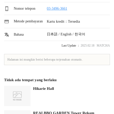
Nomor telepon
03-3496-3661
Metode pembayaran
Kartu kredit：Tersedia
日本語 / English / 한국어
Bahasa
Last Update ：
2025.02.18 MATCHA
Halaman ini mungkin berisi beberapa terjemahan otomatis.
Tidak ada tempat yang berlaku
Hikarie Hall
REALBBQ GARDEN Tower Rekam