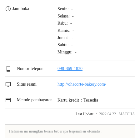
Jam buka
Senin: -
Selasa: -
Rabu: -
Kamis: -
Jumat: -
Sabtu: -
Minggu: -
Nomor telepon
098-869-1830
Situs resmi
http://ohacorte-bakery.com/
Metode pembayaran
Kartu kredit：Tersedia
Last Update ：
2022.04.22 MATCHA
Halaman ini mungkin berisi beberapa terjemahan otomatis.