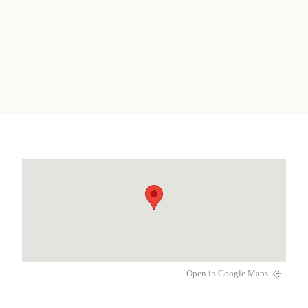
Open in Google Maps