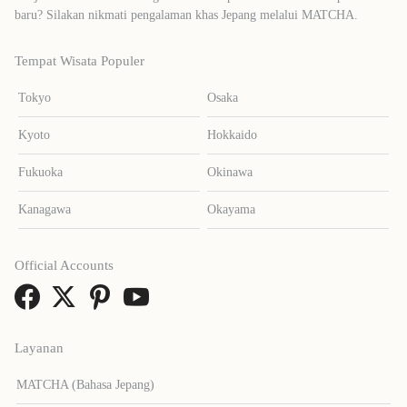
baru? Silakan nikmati pengalaman khas Jepang melalui MATCHA.
Tempat Wisata Populer
Tokyo
Osaka
Kyoto
Hokkaido
Fukuoka
Okinawa
Kanagawa
Okayama
Official Accounts
Layanan
MATCHA (Bahasa Jepang)