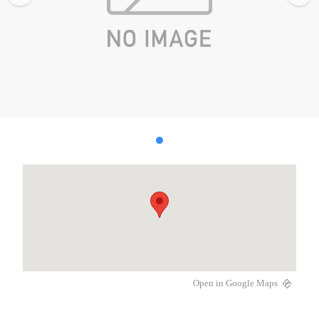
Open in Google Maps