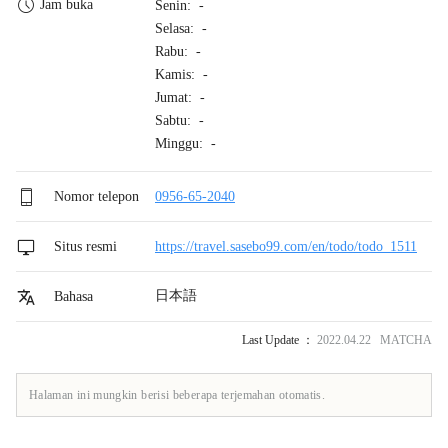
Jam buka
Senin: -
Selasa: -
Rabu: -
Kamis: -
Jumat: -
Sabtu: -
Minggu: -
Nomor telepon
0956-65-2040
Situs resmi
https://travel.sasebo99.com/en/todo/todo_1511
日本語
Bahasa
Last Update ：
2022.04.22 MATCHA
Halaman ini mungkin berisi beberapa terjemahan otomatis.