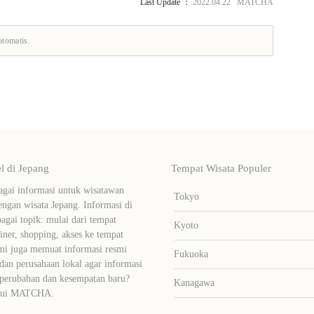
Last Update ：
2022.04.22 MATCHA
otomatis.
 di Jepang
Tempat Wisata Populer
ai informasi untuk wisatawan
Tokyo
ngan wisata Jepang. Informasi di
bagai topik: mulai dari tempat
Kyoto
liner, shopping, akses ke tempat
mi juga memuat informasi resmi
Fukuoka
dan perusahaan lokal agar informasi
 perubahan dan kesempatan baru?
Kanagawa
lalui MATCHA.