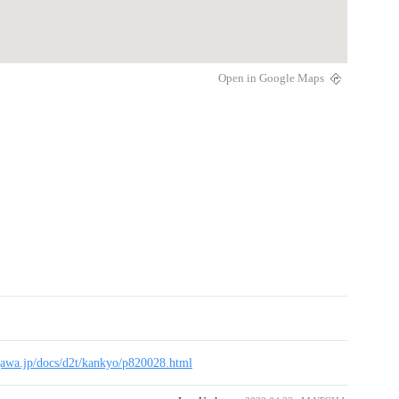
Open in Google Maps
gawa.jp/docs/d2t/kankyo/p820028.html