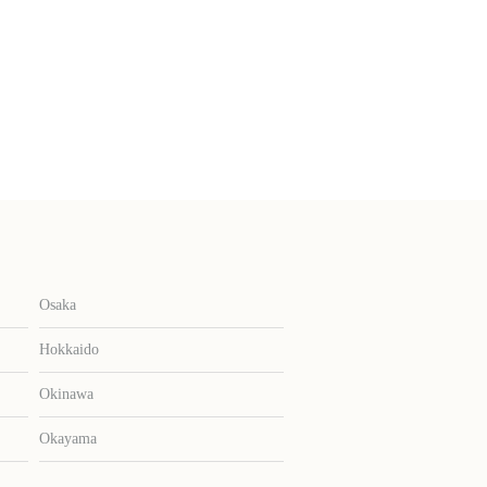
Osaka
Hokkaido
Okinawa
Okayama