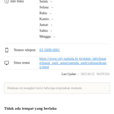
Jam buka
Senin: -
Selasa: -
Rabu: -
Kamis: -
Jumat: -
Sabtu: -
Minggu: -
Nomor telepon
03-5608-6661
https://www.city.sumida.lg.jp/sisetu_info/koue
Situs resmi
n/kunai_park_annai/sumida_park/oshinarikoue
n.html
Last Update ：
2022.04.22 MATCHA
Halaman ini mungkin berisi beberapa terjemahan otomatis.
Tidak ada tempat yang berlaku