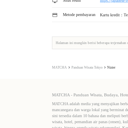
Situs resmi
https://japanese-r
Metode pembayaran
Kartu kredit：Te
Halaman ini mungkin berisi beberapa terjemahan 
MATCHA
Panduan Wisata Tokyo
Nizier
MATCHA - Panduan Wisata, Budaya, Hotel
MATCHA adalah media yang menyajikan berbag
mancanegara dan warga lokal yang berminat de
sini tersedia dalam 10 bahasa dan meliputi ber
wisata, hotel, pemandian air panas (onsen), ku
wisata, hingga agenda wisata rekomendasi. Ka