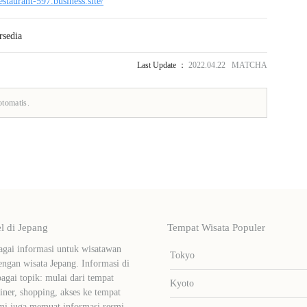
estaurant-597.business.site/
rsedia
Last Update ：
2022.04.22 MATCHA
otomatis.
 di Jepang
Tempat Wisata Populer
ai informasi untuk wisatawan
Tokyo
ngan wisata Jepang. Informasi di
bagai topik: mulai dari tempat
Kyoto
liner, shopping, akses ke tempat
mi juga memuat informasi resmi