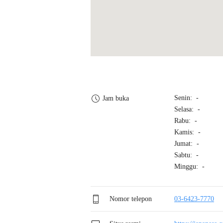
Senin: -
Jam buka
Selasa: -
Rabu: -
Kamis: -
Jumat: -
Sabtu: -
Minggu: -
Nomor telepon
03-6423-7770