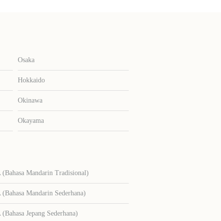
Osaka
Hokkaido
Okinawa
Okayama
Bahasa Mandarin Tradisional)
Bahasa Mandarin Sederhana)
Bahasa Jepang Sederhana)