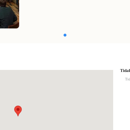
Tida
Ti