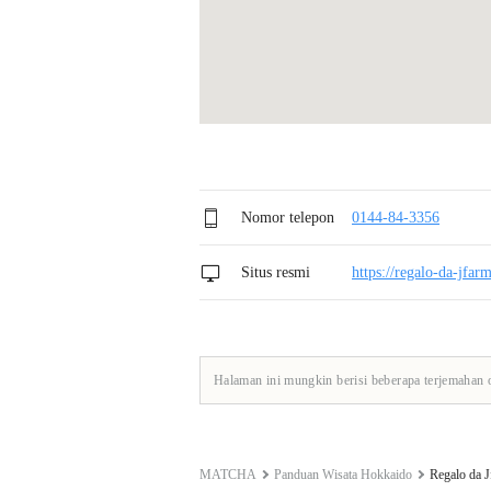
Nomor telepon
0144-84-3356
Situs resmi
https://regalo-da-jfar
Halaman ini mungkin berisi beberapa terjemahan 
MATCHA
Panduan Wisata Hokkaido
Regalo da 