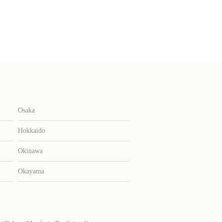
Osaka
Hokkaido
Okinawa
Okayama