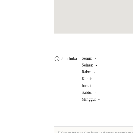
Senin: -
Jam buka
Selasa: -
Rabu: -
Kamis: -
Jumat: -
Sabtu: -
Minggu: -
Halaman ini mungkin berisi beberapa terjemahan 