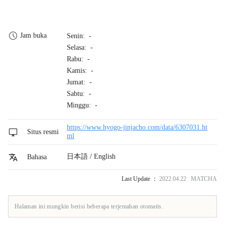
Jam buka
Senin: -
Selasa: -
Rabu: -
Kamis: -
Jumat: -
Sabtu: -
Minggu: -
https://www.hyogo-jinjacho.com/data/6307031.ht
Situs resmi
ml
日本語 / English
Bahasa
Last Update ：
2022.04.22 MATCHA
Halaman ini mungkin berisi beberapa terjemahan otomatis.