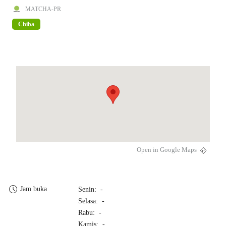
MATCHA-PR
Chiba
Open in Google Maps
Jam buka
Senin: -
Selasa: -
Rabu: -
Kamis: -