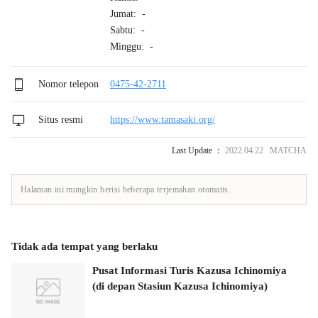
Jumat: -
Sabtu: -
Minggu: -
Nomor telepon
0475-42-2711
Situs resmi
https://www.tamasaki.org/
Last Update ：
2022.04.22 MATCHA
Halaman ini mungkin berisi beberapa terjemahan otomatis.
Tidak ada tempat yang berlaku
Pusat Informasi Turis Kazusa Ichinomiya
(di depan Stasiun Kazusa Ichinomiya)