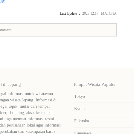
.jp/
Last Update ：
2023.12.17 MATCHA
otomatis.
 di Jepang
Tempat Wisata Populer
ai informasi untuk wisatawan
Tokyo
ngan wisata Jepang. Informasi di
bagai topik: mulai dari tempat
Kyoto
liner, shopping, akses ke tempat
mi juga memuat informasi resmi
Fukuoka
dan perusahaan lokal agar informasi
 perubahan dan kesempatan baru?
Kanagawa