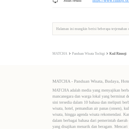
Situs resmi
https://www.rinnoji.or
Halaman ini mungkin berisi beberapa terjemahan 
MATCHA
Panduan Wisata Tochigi
Kuil Rinnoji
MATCHA - Panduan Wisata, Budaya, Hotel
MATCHA adalah media yang menyajikan berbag
mancanegara dan warga lokal yang berminat de
sini tersedia dalam 10 bahasa dan meliputi ber
wisata, hotel, pemandian air panas (onsen), ku
wisata, hingga agenda wisata rekomendasi. Ka
dalam berbagai bahasa dari pemerintah daerah 
yang disajikan menarik dan beragam. Mencari