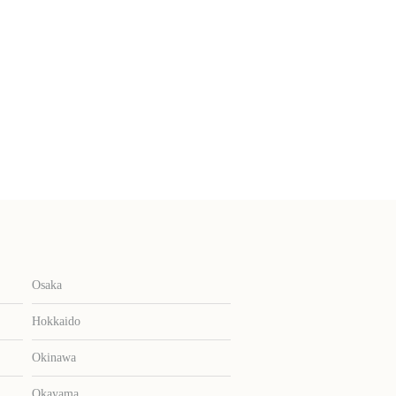
Osaka
Hokkaido
Okinawa
Okayama