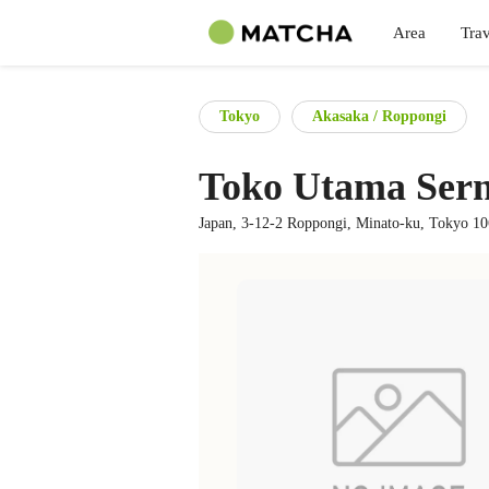
Area
Trav
Tokyo
Akasaka / Roppongi
Toko Utama Ser
Japan, 3-12-2 Roppongi, Minato-ku, Tokyo 1