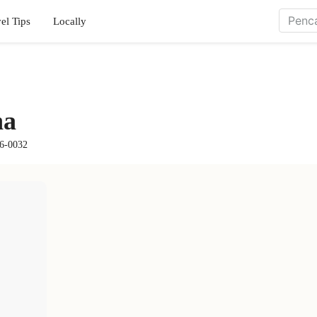
el Tips
Locally
na
06-0032