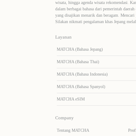
wisata, hingga agenda wisata rekomendasi. Ka
dalam berbagai bahasa dari pemerintah daerah 
yang disajikan menarik dan beragam. Mencari
Silakan nikmati pengalaman khas Jepang me
Layanan
MATCHA (Bahasa Jepang)
MATCHA (Bahasa Thai)
MATCHA (Bahasa Indonesia)
MATCHA (Bahasa Spanyol)
MATCHA eSIM
Company
Tentang MATCHA
Prof