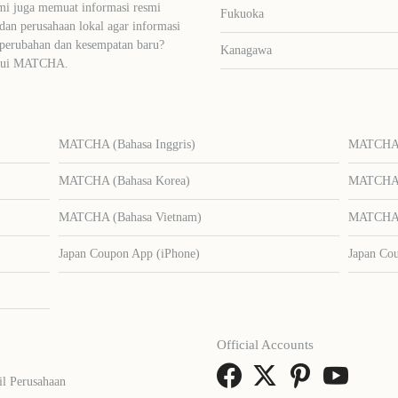
mi juga memuat informasi resmi
Fukuoka
dan perusahaan lokal agar informasi
 perubahan dan kesempatan baru?
Kanagawa
lalui MATCHA.
MATCHA (Bahasa Inggris)
MATCHA (
MATCHA (Bahasa Korea)
MATCHA (
MATCHA (Bahasa Vietnam)
MATCHA (
Japan Coupon App (iPhone)
Japan Co
Official Accounts
il Perusahaan