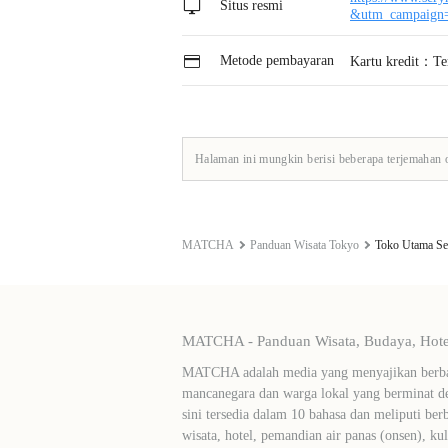
Situs resmi
&utm_campaign=
Metode pembayaran
Kartu kredit：Te
Halaman ini mungkin berisi beberapa terjemahan 
MATCHA
Panduan Wisata Tokyo
Toko Utama Se
MATCHA - Panduan Wisata, Budaya, Hotel
MATCHA adalah media yang menyajikan berbag
mancanegara dan warga lokal yang berminat de
sini tersedia dalam 10 bahasa dan meliputi ber
wisata, hotel, pemandian air panas (onsen), ku