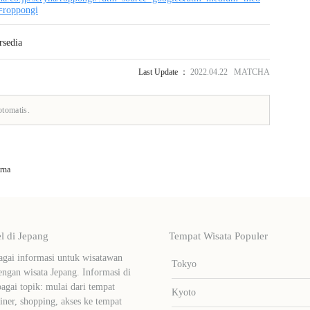
roppongi
rsedia
Last Update ：
2022.04.22 MATCHA
otomatis.
rna
 di Jepang
Tempat Wisata Populer
ai informasi untuk wisatawan
Tokyo
ngan wisata Jepang. Informasi di
bagai topik: mulai dari tempat
Kyoto
liner, shopping, akses ke tempat