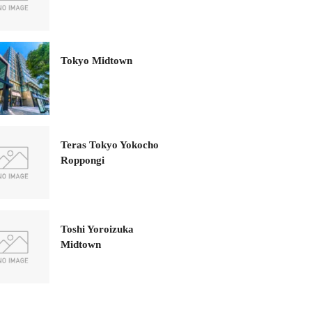
Tokyo Midtown
Teras Tokyo Yokocho
Roppongi
Toshi Yoroizuka
Midtown