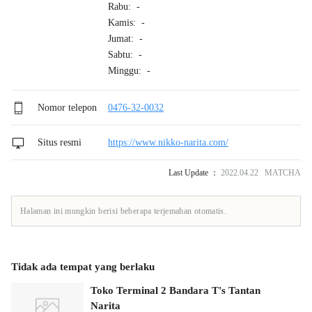
Rabu: -
Kamis: -
Jumat: -
Sabtu: -
Minggu: -
Nomor telepon
0476-32-0032
Situs resmi
https://www.nikko-narita.com/
Last Update ：
2022.04.22 MATCHA
Halaman ini mungkin berisi beberapa terjemahan otomatis.
Tidak ada tempat yang berlaku
Toko Terminal 2 Bandara T's Tantan
Narita