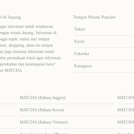
 di Jepang
Tempat Wisata Populer
ai informasi untuk wisatawan
Tokyo
ngan wisata Jepang. Informasi di
bagai topik: mulai dari tempat
Kyoto
liner, shopping, akses ke tempat
mi juga memuat informasi resmi
Fukuoka
dan perusahaan lokal agar informasi
 perubahan dan kesempatan baru?
Kanagawa
lalui MATCHA.
MATCHA (Bahasa Inggris)
MATCHA (
MATCHA (Bahasa Korea)
MATCHA (
MATCHA (Bahasa Vietnam)
MATCHA (