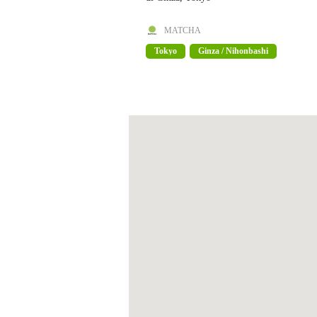
MATCHA
Tokyo
Ginza / Nihonbashi