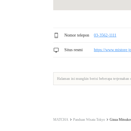
Nomor telepon
03-3562-1111
Situs resmi
https://www.mistore.jp
Halaman ini mungkin berisi beberapa terjemahan 
MATCHA
Panduan Wisata Tokyo
Ginza Mitsuko