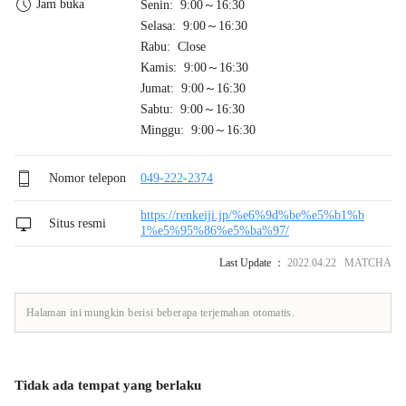
Jam buka
Senin: 9:00～16:30
Selasa: 9:00～16:30
Rabu: Close
Kamis: 9:00～16:30
Jumat: 9:00～16:30
Sabtu: 9:00～16:30
Minggu: 9:00～16:30
Nomor telepon
049-222-2374
https://renkeiji.jp/%e6%9d%be%e5%b1%b
Situs resmi
1%e5%95%86%e5%ba%97/
Last Update ：
2022.04.22 MATCHA
Halaman ini mungkin berisi beberapa terjemahan otomatis.
Tidak ada tempat yang berlaku