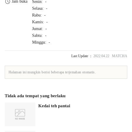
Jam buka
Senin: -
Selasa: -
Rabu: -
Kamis: -
Jumat: -
Sabtu: -
Minggu: -
Last Update ：
2022.04.22 MATCHA
Halaman ini mungkin berisi beberapa terjemahan otomatis.
Tidak ada tempat yang berlaku
Kedai teh pantai