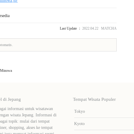
minowa.jp/
rsedia
Last Update ：
2022.04.22 MATCHA
otomatis.
i Minowa
 di Jepang
Tempat Wisata Populer
ai informasi untuk wisatawan
Tokyo
ngan wisata Jepang. Informasi di
bagai topik: mulai dari tempat
Kyoto
liner, shopping, akses ke tempat
mi juga memuat informasi resmi