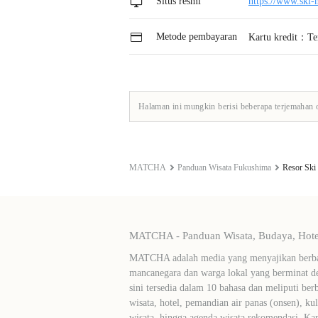
Situs resmi
https://www.ski-
Metode pembayaran
Kartu kredit：Te
Halaman ini mungkin berisi beberapa terjemahan 
MATCHA
Panduan Wisata Fukushima
Resor Sk
MATCHA - Panduan Wisata, Budaya, Hotel
MATCHA adalah media yang menyajikan berbag
mancanegara dan warga lokal yang berminat de
sini tersedia dalam 10 bahasa dan meliputi ber
wisata, hotel, pemandian air panas (onsen), ku
wisata, hingga agenda wisata rekomendasi. Ka