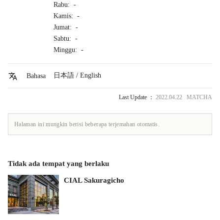
Rabu: -
Kamis: -
Jumat: -
Sabtu: -
Minggu: -
日本語 / English
Bahasa
Last Update ：
2022.04.22 MATCHA
Halaman ini mungkin berisi beberapa terjemahan otomatis.
Tidak ada tempat yang berlaku
CIAL Sakuragicho