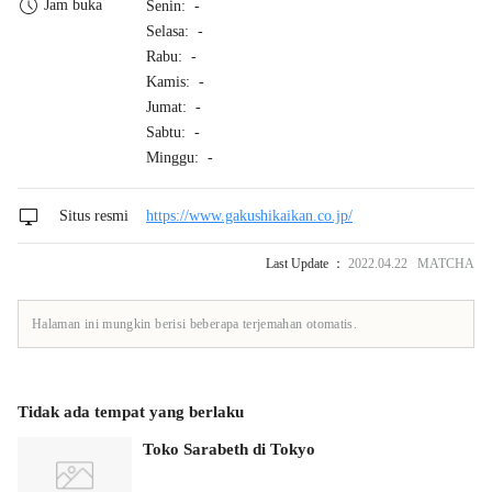
Jam buka
Senin: -
Selasa: -
Rabu: -
Kamis: -
Jumat: -
Sabtu: -
Minggu: -
Situs resmi
https://www.gakushikaikan.co.jp/
Last Update ：
2022.04.22 MATCHA
Halaman ini mungkin berisi beberapa terjemahan otomatis.
Tidak ada tempat yang berlaku
Toko Sarabeth di Tokyo