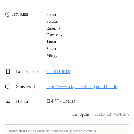
Jam buka
Senin: -
Selasa: -
Rabu: -
Kamis: -
Jumat: -
Sabtu: -
Minggu: -
Nomor telepon
055-991-0109
Situs resmi
https://www.tokyuhotels.co.jp/mishima-h/
日本語 / English
Bahasa
Last Update ：
2022.04.22 MATCHA
Halaman ini mungkin berisi beberapa terjemahan otomatis.