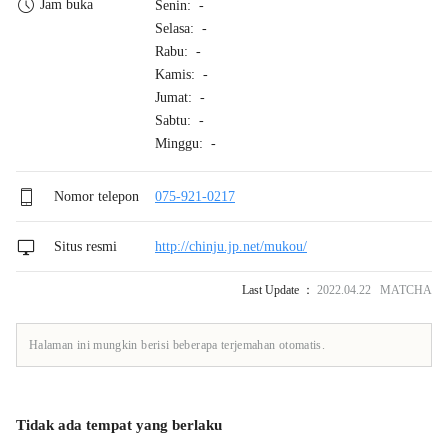
Jam buka
Senin: -
Selasa: -
Rabu: -
Kamis: -
Jumat: -
Sabtu: -
Minggu: -
Nomor telepon
075-921-0217
Situs resmi
http://chinju.jp.net/mukou/
Last Update ：
2022.04.22 MATCHA
Halaman ini mungkin berisi beberapa terjemahan otomatis.
Tidak ada tempat yang berlaku