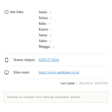
Jam buka
Senin: -
Selasa: -
Rabu: -
Kamis: -
Jumat: -
Sabtu: -
Minggu: -
Nomor telepon
0259-27-5614
Situs resmi
https://www.sadokisen.co.jp/
Last Update ：
2022.04.22 MATCHA
Halaman ini mungkin berisi beberapa terjemahan otomatis.