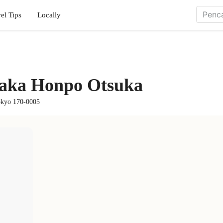
el Tips
Locally
naka Honpo Otsuka
okyo 170-0005