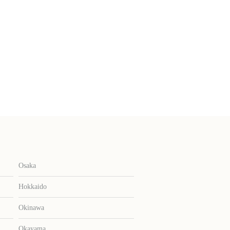
Osaka
Hokkaido
Okinawa
Okayama