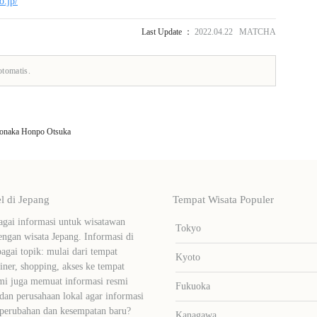
o.jp/
Last Update ：
2022.04.22 MATCHA
otomatis.
onaka Honpo Otsuka
 di Jepang
Tempat Wisata Populer
ai informasi untuk wisatawan
Tokyo
ngan wisata Jepang. Informasi di
bagai topik: mulai dari tempat
Kyoto
liner, shopping, akses ke tempat
mi juga memuat informasi resmi
Fukuoka
dan perusahaan lokal agar informasi
 perubahan dan kesempatan baru?
Kanagawa