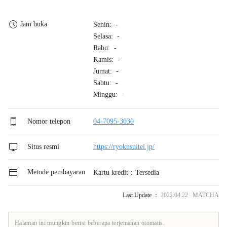
Jam buka
Senin: -
Selasa: -
Rabu: -
Kamis: -
Jumat: -
Sabtu: -
Minggu: -
Nomor telepon
04-7095-3030
Situs resmi
https://ryokusuitei.jp/
Metode pembayaran
Kartu kredit：Tersedia
Last Update ：
2022.04.22 MATCHA
Halaman ini mungkin berisi beberapa terjemahan otomatis.