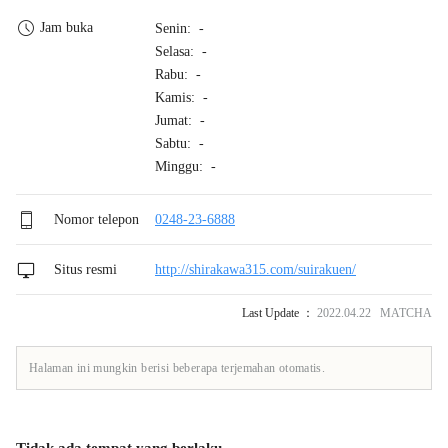
Jam buka
Senin: -
Selasa: -
Rabu: -
Kamis: -
Jumat: -
Sabtu: -
Minggu: -
Nomor telepon
0248-23-6888
Situs resmi
http://shirakawa315.com/suirakuen/
Last Update ：
2022.04.22 MATCHA
Halaman ini mungkin berisi beberapa terjemahan otomatis.
Tidak ada tempat yang berlaku