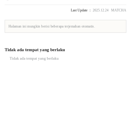
Last Update ：
2025.12.24 MATCHA
Halaman ini mungkin berisi beberapa terjemahan otomatis.
Tidak ada tempat yang berlaku
Tidak ada tempat yang berlaku