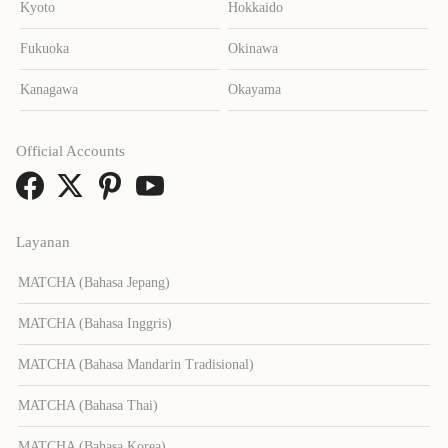
Kyoto
Hokkaido
Fukuoka
Okinawa
Kanagawa
Okayama
Official Accounts
Layanan
MATCHA (Bahasa Jepang)
MATCHA (Bahasa Inggris)
MATCHA (Bahasa Mandarin Tradisional)
MATCHA (Bahasa Thai)
MATCHA (Bahasa Korea)