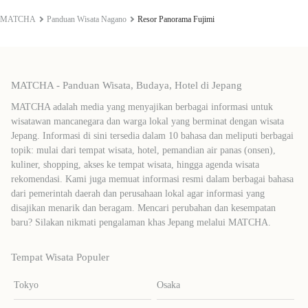
MATCHA
Panduan Wisata Nagano
Resor Panorama Fujimi
MATCHA - Panduan Wisata, Budaya, Hotel di Jepang
MATCHA adalah media yang menyajikan berbagai informasi untuk
wisatawan mancanegara dan warga lokal yang berminat dengan wisata
Jepang. Informasi di sini tersedia dalam 10 bahasa dan meliputi berbagai
topik: mulai dari tempat wisata, hotel, pemandian air panas (onsen),
kuliner, shopping, akses ke tempat wisata, hingga agenda wisata
rekomendasi. Kami juga memuat informasi resmi dalam berbagai bahasa
dari pemerintah daerah dan perusahaan lokal agar informasi yang
disajikan menarik dan beragam. Mencari perubahan dan kesempatan
baru? Silakan nikmati pengalaman khas Jepang melalui MATCHA.
Tempat Wisata Populer
Tokyo
Osaka