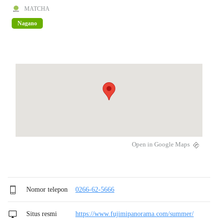
MATCHA
Nagano
Open in Google Maps
Nomor telepon
0266-62-5666
Situs resmi
https://www.fujimipanorama.com/summer/