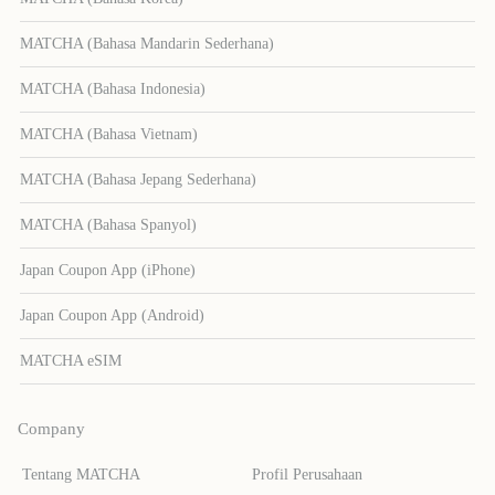
MATCHA (Bahasa Mandarin Sederhana)
MATCHA (Bahasa Indonesia)
MATCHA (Bahasa Vietnam)
MATCHA (Bahasa Jepang Sederhana)
MATCHA (Bahasa Spanyol)
Japan Coupon App (iPhone)
Japan Coupon App (Android)
MATCHA eSIM
Company
Tentang MATCHA
Profil Perusahaan