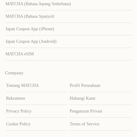
MATCHA (Bahasa Jepang Sederhana)
MATCHA (Bahasa Spanyol)
Japan Coupon App (iPhone)
Japan Coupon App (Android)
MATCHA eSIM
Company
Tentang MATCHA
Profil Perusahaan
Rekrutmen
Hubungi Kami
Privacy Policy
Pengaturan Privasi
Cookie Policy
Terms of Service