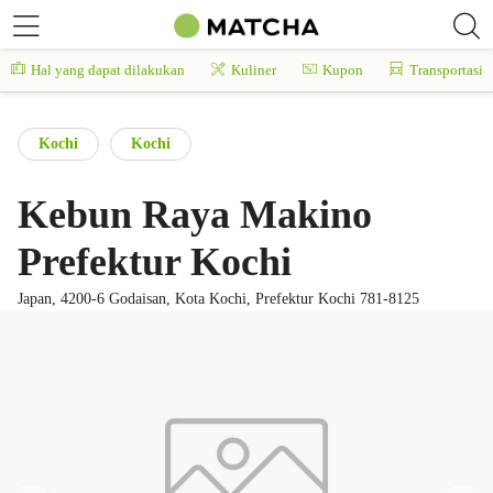
Hal yang dapat dilakukan
Kuliner
Kupon
Transportasi
Kochi
Kochi
Kebun Raya Makino
Prefektur Kochi
Japan, 4200-6 Godaisan, Kota Kochi, Prefektur Kochi 781-8125