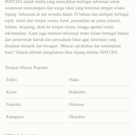
MATCHA adalah media yang menyajikan berbagai informasi untuk
wisatawan mancanegara dan warga lokal yang berminat dengan wisata
Jepang. Informasi di sini tersedia dalam 10 bahasa dan meliputi berbagai
topik: mulai dari tempat wisata, hotel, pemandian air panas (onsen),
kuliner, shopping, akses ke tempat wisata, hingga agenda wisata
rekomendasi. Kami juga memuat informasi resmi dalam berbagai bahasa
dari pemerintah daerah dan perusahaan lokal agar informasi yang
disajikan menarik dan beragam. Mencari perubahan dan kesempatan
baru? Silakan nikmati pengalaman khas Jepang melalui MATCHA.
Tempat Wisata Populer
Tokyo
Osaka
Kyoto
Hokkaido
Fukuoka
Okinawa
Kanagawa
Okayama