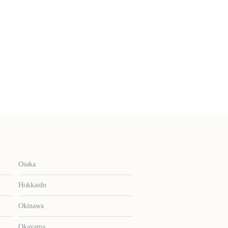
Osaka
Hokkaido
Okinawa
Okayama