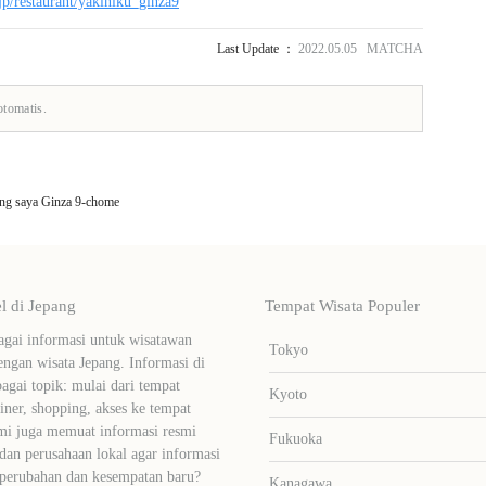
jp/restaurant/yakiniku_ginza9
Last Update ：
2022.05.05 MATCHA
otomatis.
ng saya Ginza 9-chome
 di Jepang
Tempat Wisata Populer
ai informasi untuk wisatawan
Tokyo
ngan wisata Jepang. Informasi di
bagai topik: mulai dari tempat
Kyoto
liner, shopping, akses ke tempat
mi juga memuat informasi resmi
Fukuoka
dan perusahaan lokal agar informasi
 perubahan dan kesempatan baru?
Kanagawa