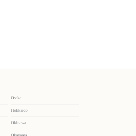
Osaka
Hokkaido
Okinawa
Okayama