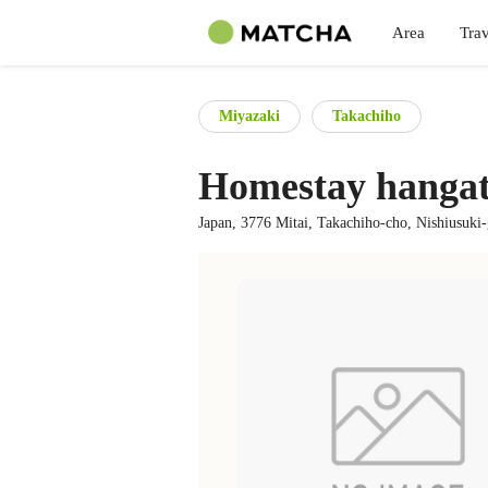
Area
Trav
Miyazaki
Takachiho
Homestay hanga
Japan, 3776 Mitai, Takachiho-cho, Nishiusuki