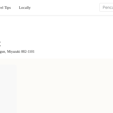
el Tips
Locally
t
-gun, Miyazaki 882-1101