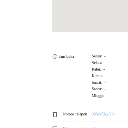
Senin: -
Jam buka
Selasa: -
Rabu: -
Kamis: -
Jumat: -
Sabtu: -
Minggu: -
Nomor telepon
0982-72-2593