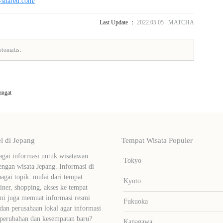
r-shared.com/
Last Update ：
2022.05.05 MATCHA
otomatis.
angat
 di Jepang
Tempat Wisata Populer
ai informasi untuk wisatawan
Tokyo
ngan wisata Jepang. Informasi di
bagai topik: mulai dari tempat
Kyoto
liner, shopping, akses ke tempat
mi juga memuat informasi resmi
Fukuoka
dan perusahaan lokal agar informasi
 perubahan dan kesempatan baru?
Kanagawa