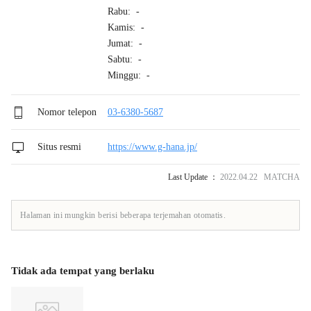
Rabu: -
Kamis: -
Jumat: -
Sabtu: -
Minggu: -
Nomor telepon
03-6380-5687
Situs resmi
https://www.g-hana.jp/
Last Update ：
2022.04.22 MATCHA
Halaman ini mungkin berisi beberapa terjemahan otomatis.
Tidak ada tempat yang berlaku