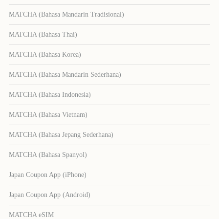
MATCHA (Bahasa Mandarin Tradisional)
MATCHA (Bahasa Thai)
MATCHA (Bahasa Korea)
MATCHA (Bahasa Mandarin Sederhana)
MATCHA (Bahasa Indonesia)
MATCHA (Bahasa Vietnam)
MATCHA (Bahasa Jepang Sederhana)
MATCHA (Bahasa Spanyol)
Japan Coupon App (iPhone)
Japan Coupon App (Android)
MATCHA eSIM