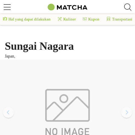
Hal yang dapat dilakukan
Kuliner
Kupon
Transportasi
Sungai Nagara
Japan,