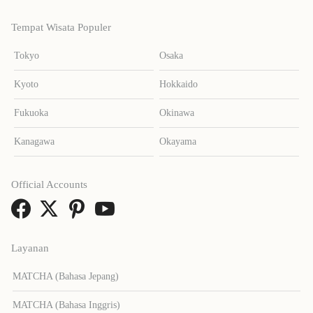
Tempat Wisata Populer
Tokyo
Osaka
Kyoto
Hokkaido
Fukuoka
Okinawa
Kanagawa
Okayama
Official Accounts
Layanan
MATCHA (Bahasa Jepang)
MATCHA (Bahasa Inggris)