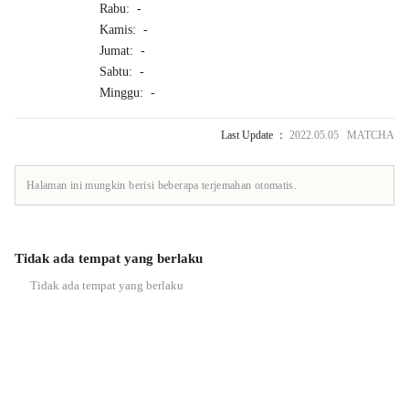
Rabu: -
Kamis: -
Jumat: -
Sabtu: -
Minggu: -
Last Update ：
2022.05.05 MATCHA
Halaman ini mungkin berisi beberapa terjemahan otomatis.
Tidak ada tempat yang berlaku
Tidak ada tempat yang berlaku