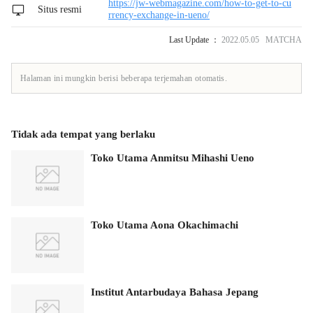
https://jw-webmagazine.com/how-to-get-to-cu
Situs resmi
rrency-exchange-in-ueno/
Last Update ：
2022.05.05 MATCHA
Halaman ini mungkin berisi beberapa terjemahan otomatis.
Tidak ada tempat yang berlaku
Toko Utama Anmitsu Mihashi Ueno
Toko Utama Aona Okachimachi
Institut Antarbudaya Bahasa Jepang