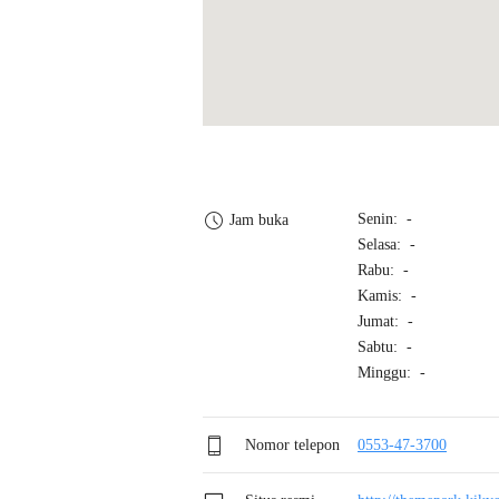
Senin: -
Jam buka
Selasa: -
Rabu: -
Kamis: -
Jumat: -
Sabtu: -
Minggu: -
Nomor telepon
0553-47-3700