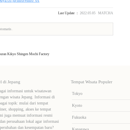
ouya.co.jp/info/#info_01
Last Update ：
2022.05.05 MATCHA
otomatis.
uran Kikyo Shingen Mochi Factory
 di Jepang
Tempat Wisata Populer
ai informasi untuk wisatawan
Tokyo
ngan wisata Jepang. Informasi di
bagai topik: mulai dari tempat
Kyoto
liner, shopping, akses ke tempat
mi juga memuat informasi resmi
Fukuoka
dan perusahaan lokal agar informasi
 perubahan dan kesempatan baru?
Kanagawa