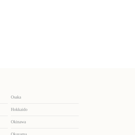
Osaka
Hokkaido
Okinawa
Okayama