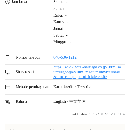
Jam buka
Senin: -
Selasa: -
Rabu: -
Kamis: -
Jumat: -
Sabtu: -
Minggu: -
Nomor telepon
048-536-1212
https://www.hotel-heritage.co.jp/?utm_so
Situs resmi
urce=google&utm_medium=mybusiness
&utm_campaign=officialwebsite
Metode pembayaran
Kartu kredit：Tersedia
English / 中文简体
Bahasa
Last Update ：
2022.04.22 MATCHA