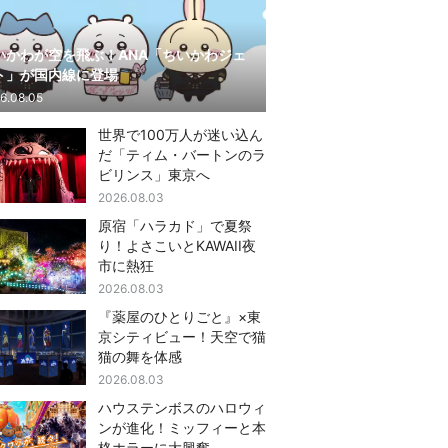
いかわが空を飛ぶ！ANA「ちいかわジェ
ト」が国内線に登場
6.08.05
世界で100万人が迷い込ん
だ「ティム・バートンのラ
ビリンス」東京へ
2026.08.03
原宿「ハラカド」で夏祭
り！よさこいとKAWAII夜
市に熱狂
2026.08.03
『薬屋のひとりごと』×東
京シティビュー！天空で猫
猫の舞を体感
2026.08.03
ハウステンボスのハロウィ
ンが進化！ミッフィーと本
格ホラーに大興奮