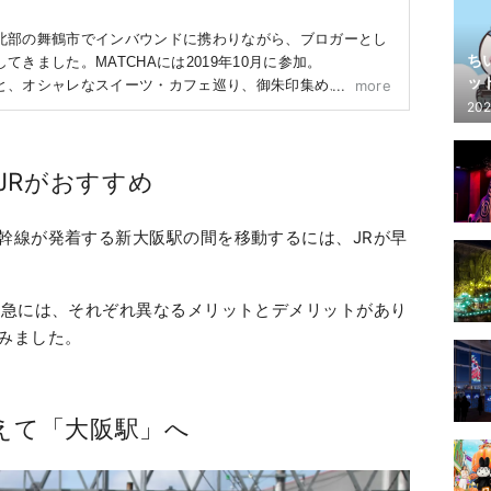
北部の舞鶴市でインバウンドに携わりながら、ブロガーとし
ち
きました。MATCHAには2019年10月に参加。

ッ
と、オシャレなスイーツ・カフェ巡り、御朱印集め、ミュー
more
202
ど。幅広過ぎて、自分でも不思議に思っています。
JRがおすすめ
幹線が発着する新大阪駅の間を移動するには、JRが早
阪急には、それぞれ異なるメリットとデメリットがあり
みました。
換えて「大阪駅」へ