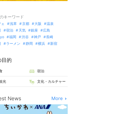
のキーワード
フェ
浅草
京都
大阪
温泉
司
宿泊
天気
銀座
広島
kyo
福岡
渋谷
神戸
長崎
根
ラーメン
静岡
横浜
新宿
の目的
食
宿泊
観光
文化・カルチャー
est News
More