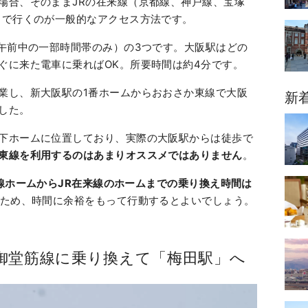
場合、そのままJRの在来線（京都線、神戸線、宝塚
まで行くのが一般的なアクセス方法です。
（午前中の一部時間帯のみ）の3つです。大阪駅はどの
ぐに来た電車に乗ればOK。所要時間は約4分です。
業し、新大阪駅の1番ホームからおおさか東線で大阪
新
した。
下ホームに位置しており、実際の大阪駅からは徒歩で
東線を利用するのはあまりオススメではありません
。
線ホームからJR在来線のホームまでの乗り換え時間は
ため、時間に余裕をもって行動するとよいでしょう。
御堂筋線に乗り換えて「梅田駅」へ