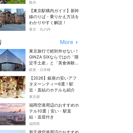
観光
【東京駅構内ガイド】新幹
線のりば・乗りかえ方法を
わかりやすく解説！
東京・丸の内
着
More
東京旅行で絶対外せない！
GINZA SIXならではの「限
定手土産」と「美食体験」
完全ガイド
銀座・日本橋
【2026】銀座の安いアフ
タヌーンティー6選！駅
近・直結のホテルも紹介
東京都
福岡空港周辺のおすすめホ
テル10選｜安い・駅直
結・送迎付き
福岡県
新千歳空港周辺のおすすめ