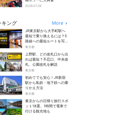
2026.07.29
ンキング
More
JR東京駅から大手町駅へ
最短で乗り換えるには？5
路線への最短ルートを写真
つきでご紹介
東京都
上野駅、どの改札口から出
れば最短？不忍口、中央改
札、公園改札を解説
東京都
初めてでも安心！JR新宿
駅から私鉄・地下鉄への乗
りかえ方法
東京都
東京からの日帰り旅行スポ
ット18選。1時間で電車で
行ける観光地も