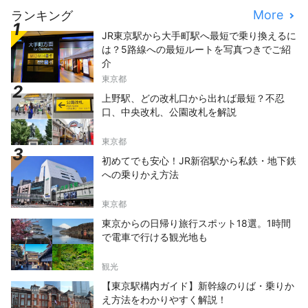
More
ランキング
JR東京駅から大手町駅へ最短で乗り換えるに
は？5路線への最短ルートを写真つきでご紹
介
東京都
上野駅、どの改札口から出れば最短？不忍
口、中央改札、公園改札を解説
東京都
初めてでも安心！JR新宿駅から私鉄・地下鉄
への乗りかえ方法
東京都
東京からの日帰り旅行スポット18選。1時間
で電車で行ける観光地も
観光
【東京駅構内ガイド】新幹線のりば・乗りか
え方法をわかりやすく解説！