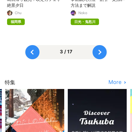
絶景夕日
方法まで解説
Chu
Noko
福岡県
日光・鬼怒川
3 / 17
More
特集