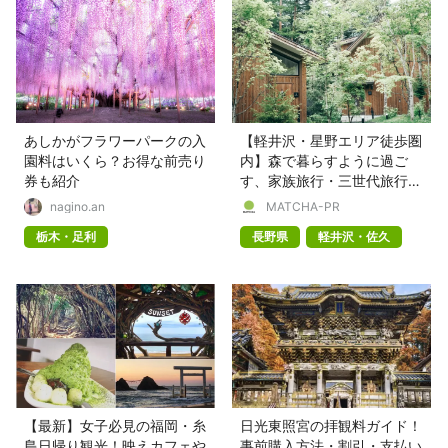
あしかがフラワーパークの入
【軽井沢・星野エリア徒歩圏
園料はいくら？お得な前売り
内】森で暮らすように過ご
券も紹介
す、家族旅行・三世代旅行・
記念日旅行を彩る上質な一棟
nagino.an
MATCHA-PR
貸し別荘「軽井沢森四季
栃木・足利
長野県
軽井沢・佐久
VILLA」
【最新】女子必見の福岡・糸
日光東照宮の拝観料ガイド！
島日帰り観光！映えカフェや
事前購入方法・割引・支払い