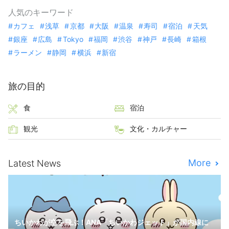
人気のキーワード
カフェ
浅草
京都
大阪
温泉
寿司
宿泊
天気
銀座
広島
Tokyo
福岡
渋谷
神戸
長崎
箱根
ラーメン
静岡
横浜
新宿
旅の目的
食
宿泊
観光
文化・カルチャー
More
Latest News
ちいかわが空を飛ぶ！ANA「ちいかわジェット」が国内線に