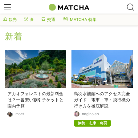
観光
食
交通
MATCHA 特集
新着
アカオフォレストの最新料金
鳥羽水族館へのアクセス完全
は？一番安い割引チケットと
ガイド！電車・車・飛行機の
園内予算
行き方を徹底解説
moet
nagino.an
伊勢・志摩・鳥羽