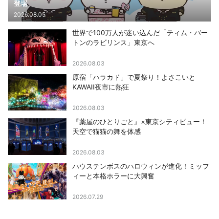
登場
2026.08.05
世界で100万人が迷い込んだ「ティム・バー
トンのラビリンス」東京へ
2026.08.03
原宿「ハラカド」で夏祭り！よさこいと
KAWAII夜市に熱狂
2026.08.03
『薬屋のひとりごと』×東京シティビュー！
天空で猫猫の舞を体感
2026.08.03
ハウステンボスのハロウィンが進化！ミッフ
ィーと本格ホラーに大興奮
2026.07.29