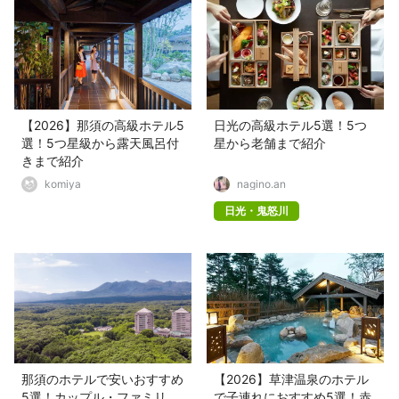
【2026】那須の高級ホテル5
日光の高級ホテル5選！5つ
選！5つ星級から露天風呂付
星から老舗まで紹介
きまで紹介
komiya
nagino.an
日光・鬼怒川
那須のホテルで安いおすすめ
【2026】草津温泉のホテル
5選！カップル・ファミリ
で子連れにおすすめ5選！赤