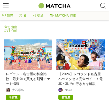
観光
食
交通
MATCHA 特集
新着
レゴランド名古屋の料金比
【2026】レゴランド名古屋
較！最安値で買える割引チケ
へのアクセス完全ガイド！電
ット情報
車・車での行き方を解説
大石彩鳥
Noko
名古屋
名古屋