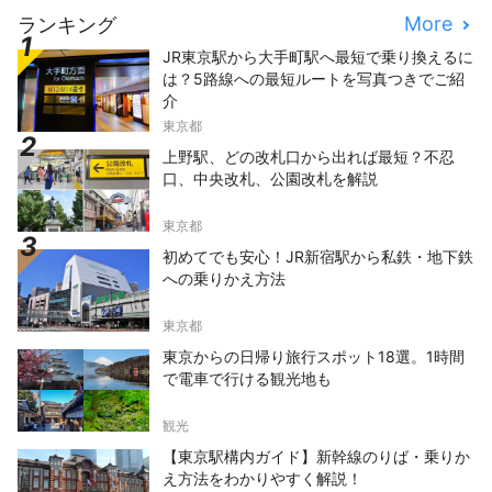
More
ランキング
JR東京駅から大手町駅へ最短で乗り換えるに
は？5路線への最短ルートを写真つきでご紹
介
東京都
上野駅、どの改札口から出れば最短？不忍
口、中央改札、公園改札を解説
東京都
初めてでも安心！JR新宿駅から私鉄・地下鉄
への乗りかえ方法
東京都
東京からの日帰り旅行スポット18選。1時間
で電車で行ける観光地も
観光
【東京駅構内ガイド】新幹線のりば・乗りか
え方法をわかりやすく解説！