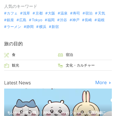
人気のキーワード
カフェ
浅草
京都
大阪
温泉
寿司
宿泊
天気
銀座
広島
Tokyo
福岡
渋谷
神戸
長崎
箱根
ラーメン
静岡
横浜
新宿
旅の目的
食
宿泊
観光
文化・カルチャー
More
Latest News
ちいかわが空を飛ぶ！ANA「ちいかわジェット」が国内線に