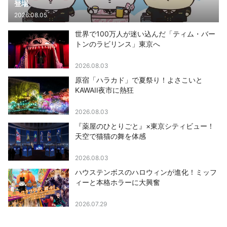
登場
2026.08.05
世界で100万人が迷い込んだ「ティム・バー
トンのラビリンス」東京へ
2026.08.03
原宿「ハラカド」で夏祭り！よさこいと
KAWAII夜市に熱狂
2026.08.03
『薬屋のひとりごと』×東京シティビュー！
天空で猫猫の舞を体感
2026.08.03
ハウステンボスのハロウィンが進化！ミッフ
ィーと本格ホラーに大興奮
2026.07.29