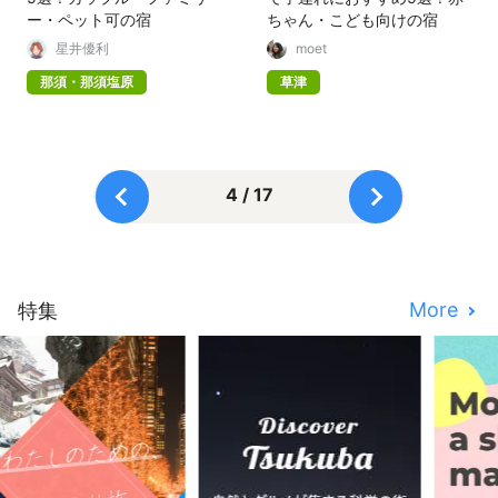
ー・ペット可の宿
ちゃん・こども向けの宿
星井優利
moet
那須・那須塩原
草津
4 / 17
More
特集