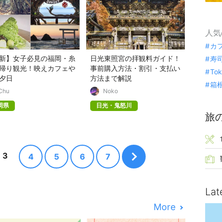
人気
カ
新】女子必見の福岡・糸
日光東照宮の拝観料ガイド！
寿
帰り観光！映えカフェや
事前購入方法・割引・支払い
To
夕日
方法まで解説
箱
Chu
Noko
岡県
日光・鬼怒川
旅
3
4
5
6
7
Lat
More