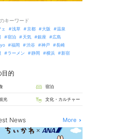
のキーワード
フェ
浅草
京都
大阪
温泉
司
宿泊
天気
銀座
広島
kyo
福岡
渋谷
神戸
長崎
根
ラーメン
静岡
横浜
新宿
の目的
食
宿泊
観光
文化・カルチャー
est News
More