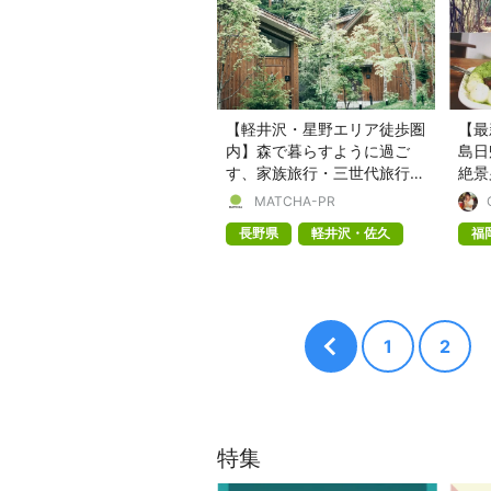
【軽井沢・星野エリア徒歩圏
【最
内】森で暮らすように過ご
島日
す、家族旅行・三世代旅行・
絶景
記念日旅行を彩る上質な一棟
MATCHA-PR
貸し別荘「軽井沢森四季
長野県
軽井沢・佐久
福
VILLA」
1
2
特集