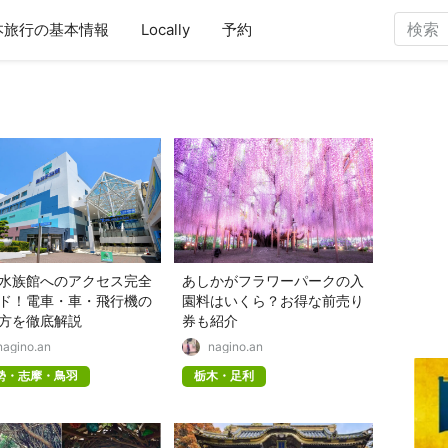
本旅行の基本情報
Locally
予約
水族館へのアクセス完全
あしかがフラワーパークの入
ド！電車・車・飛行機の
園料はいくら？お得な前売り
方を徹底解説
券も紹介
nagino.an
nagino.an
勢・志摩・鳥羽
栃木・足利