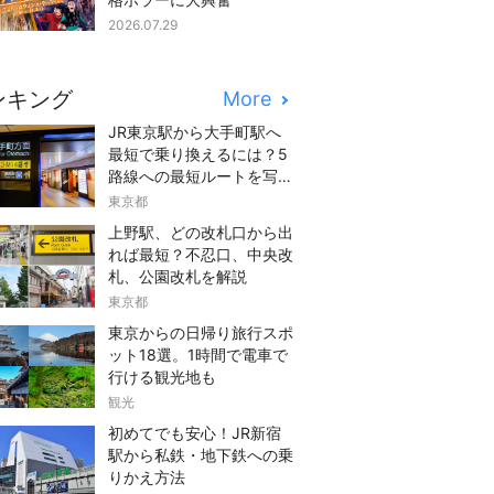
2026.07.29
ンキング
More
JR東京駅から大手町駅へ
最短で乗り換えるには？5
路線への最短ルートを写真
つきでご紹介
東京都
上野駅、どの改札口から出
れば最短？不忍口、中央改
札、公園改札を解説
東京都
東京からの日帰り旅行スポ
ット18選。1時間で電車で
行ける観光地も
観光
初めてでも安心！JR新宿
駅から私鉄・地下鉄への乗
りかえ方法