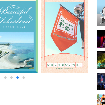
ち
ッ
202