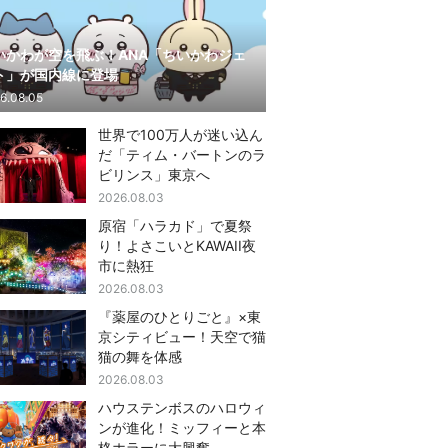
いかわが空を飛ぶ！ANA「ちいかわジェ
ト」が国内線に登場
6.08.05
世界で100万人が迷い込ん
だ「ティム・バートンのラ
ビリンス」東京へ
2026.08.03
原宿「ハラカド」で夏祭
り！よさこいとKAWAII夜
市に熱狂
2026.08.03
『薬屋のひとりごと』×東
京シティビュー！天空で猫
猫の舞を体感
2026.08.03
ハウステンボスのハロウィ
ンが進化！ミッフィーと本
格ホラーに大興奮