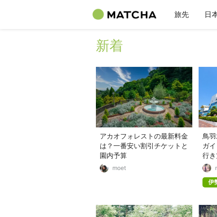
旅先
日
新着
アカオフォレストの最新料金
鳥羽
は？一番安い割引チケットと
ガイ
園内予算
行き
moet
伊