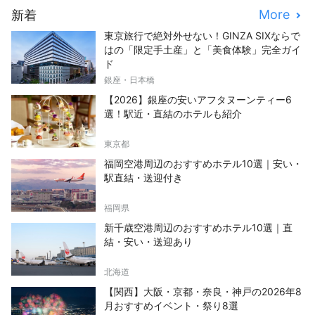
More
新着
東京旅行で絶対外せない！GINZA SIXならで
はの「限定手土産」と「美食体験」完全ガイ
ド
銀座・日本橋
【2026】銀座の安いアフタヌーンティー6
選！駅近・直結のホテルも紹介
東京都
福岡空港周辺のおすすめホテル10選｜安い・
駅直結・送迎付き
福岡県
新千歳空港周辺のおすすめホテル10選｜直
結・安い・送迎あり
北海道
【関西】大阪・京都・奈良・神戸の2026年8
月おすすめイベント・祭り8選