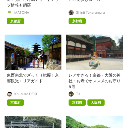
プ情報も網羅
MATCHA
Shinji Takaramura
京都府
京都府
東西南北でざっくり把握！京
レアすぎる！京都・大阪の神
都観光エリアガイド
社・お寺でオススメのお守り
5選
Kousuke DEKI
TJ
京都府
京都府
大阪府