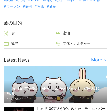
ラーメン
静岡
横浜
新宿
旅の目的
食
宿泊
観光
文化・カルチャー
More
Latest News
ちいかわが空を飛ぶ！ANA「ちいかわジェット」が国内線に
登場
2026.08.05
世界で100万人が迷い込んだ「ティム・バー