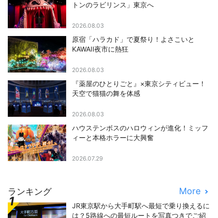
トンのラビリンス」東京へ
2026.08.03
原宿「ハラカド」で夏祭り！よさこいと
KAWAII夜市に熱狂
2026.08.03
『薬屋のひとりごと』×東京シティビュー！
天空で猫猫の舞を体感
2026.08.03
ハウステンボスのハロウィンが進化！ミッフ
ィーと本格ホラーに大興奮
2026.07.29
More
ランキング
JR東京駅から大手町駅へ最短で乗り換えるに
は？5路線への最短ルートを写真つきでご紹