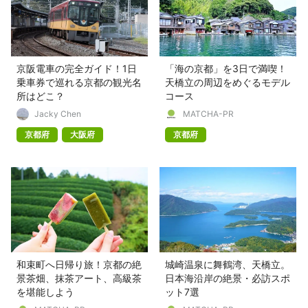
京阪電車の完全ガイド！1日
「海の京都」を3日で満喫！
乗車券で巡れる京都の観光名
天橋立の周辺をめぐるモデル
所はどこ？
コース
Jacky Chen
MATCHA-PR
京都府
大阪府
京都府
和束町へ日帰り旅！京都の絶
城崎温泉に舞鶴湾、天橋立。
景茶畑、抹茶アート、高級茶
日本海沿岸の絶景・必訪スポ
を堪能しよう
ット7選