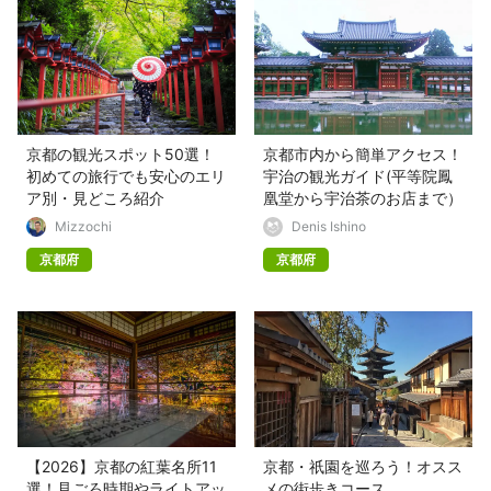
京都の観光スポット50選！
京都市内から簡単アクセス！
初めての旅行でも安心のエリ
宇治の観光ガイド(平等院鳳
ア別・見どころ紹介
凰堂から宇治茶のお店まで）
Mizzochi
Denis Ishino
京都府
京都府
【2026】京都の紅葉名所11
京都・祇園を巡ろう！オスス
選！見ごろ時期やライトアッ
メの街歩きコース