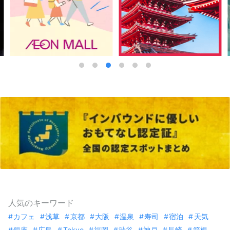
人気のキーワード
カフェ
浅草
京都
大阪
温泉
寿司
宿泊
天気
銀座
広島
Tokyo
福岡
渋谷
神戸
長崎
箱根