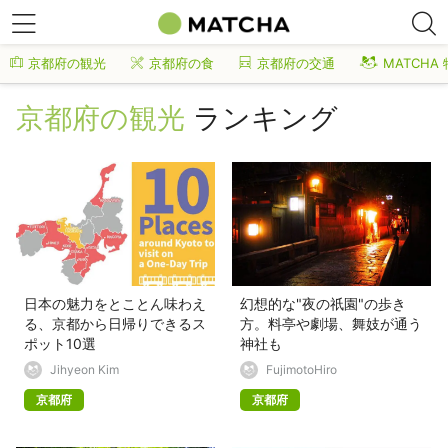
京都府の観光
京都府の食
京都府の交通
MATCHA
京都府の観光
ランキング
日本の魅力をとことん味わえ
幻想的な"夜の祇園"の歩き
る、京都から日帰りできるス
方。料亭や劇場、舞妓が通う
ポット10選
神社も
Jihyeon Kim
FujimotoHiro
京都府
京都府