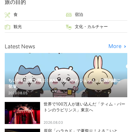
旅の目的
食
宿泊
観光
文化・カルチャー
More
Latest News
ちいかわが空を飛ぶ！ANA「ちいかわジェット」が国内線に
登場
2026.08.05
世界で100万人が迷い込んだ「ティム・バー
トンのラビリンス」東京へ
2026.08.03
原宿「ハラカド」で夏祭り！よさこいと