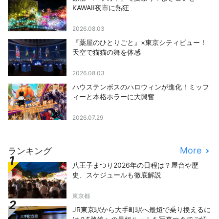
KAWAII夜市に熱狂
2026.08.03
『薬屋のひとりごと』×東京シティビュー！
天空で猫猫の舞を体感
2026.08.03
ハウステンボスのハロウィンが進化！ミッフ
ィーと本格ホラーに大興奮
2026.07.29
More
ランキング
八王子まつり2026年の日程は？屋台や歴
史、スケジュールも徹底解説
東京都
JR東京駅から大手町駅へ最短で乗り換えるに