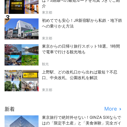
は？5路線への最短ルートを写真つきでご紹
介
東京都
初めてでも安心！JR新宿駅から私鉄・地下鉄
への乗りかえ方法
東京都
東京からの日帰り旅行スポット18選。1時間
で電車で行ける観光地も
観光
上野駅、どの改札口から出れば最短？不忍
口、中央改札、公園改札を解説
東京都
More
新着
東京旅行で絶対外せない！GINZA SIXならで
はの「限定手土産」と「美食体験」完全ガイ