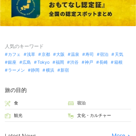
人気のキーワード
カフェ
浅草
京都
大阪
温泉
寿司
宿泊
天気
銀座
広島
Tokyo
福岡
渋谷
神戸
長崎
箱根
ラーメン
静岡
横浜
新宿
旅の目的
食
宿泊
観光
文化・カルチャー
More
Latest News