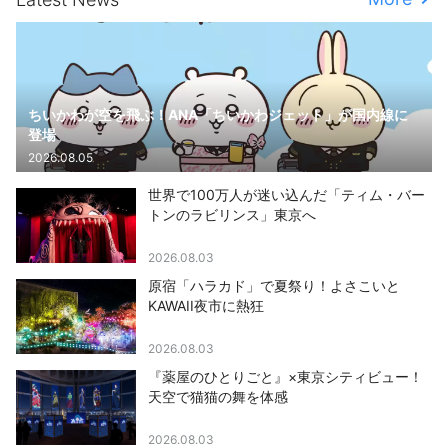
ちいかわが空を飛ぶ！ANA「ちいかわジェット」が国内線に
登場
2026.08.05
世界で100万人が迷い込んだ「ティム・バー
トンのラビリンス」東京へ
2026.08.03
原宿「ハラカド」で夏祭り！よさこいと
KAWAII夜市に熱狂
2026.08.03
『薬屋のひとりごと』×東京シティビュー！
天空で猫猫の舞を体感
2026.08.03