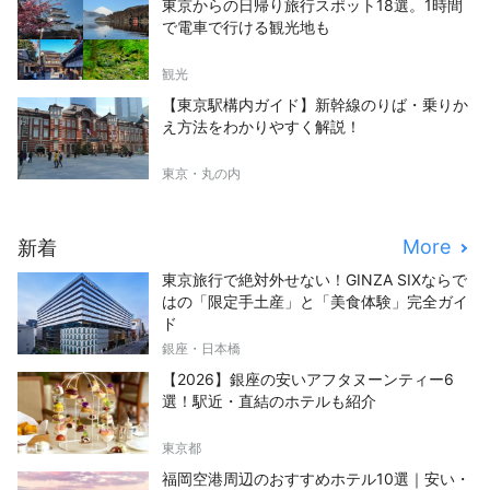
東京からの日帰り旅行スポット18選。1時間
で電車で行ける観光地も
観光
【東京駅構内ガイド】新幹線のりば・乗りか
え方法をわかりやすく解説！
東京・丸の内
More
新着
東京旅行で絶対外せない！GINZA SIXならで
はの「限定手土産」と「美食体験」完全ガイ
ド
銀座・日本橋
【2026】銀座の安いアフタヌーンティー6
選！駅近・直結のホテルも紹介
東京都
福岡空港周辺のおすすめホテル10選｜安い・