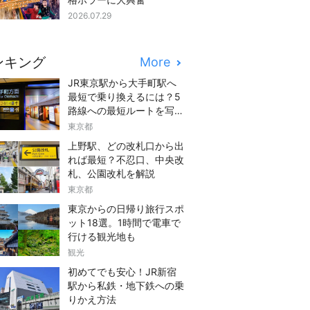
2026.07.29
ンキング
More
JR東京駅から大手町駅へ
最短で乗り換えるには？5
路線への最短ルートを写真
つきでご紹介
東京都
上野駅、どの改札口から出
れば最短？不忍口、中央改
札、公園改札を解説
東京都
東京からの日帰り旅行スポ
ット18選。1時間で電車で
行ける観光地も
観光
初めてでも安心！JR新宿
駅から私鉄・地下鉄への乗
りかえ方法