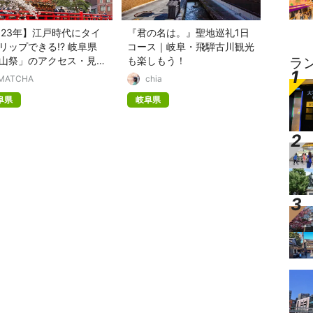
023年】江戸時代にタイ
『君の名は。』聖地巡礼1日
リップできる!? 岐阜県
コース｜岐阜・飛騨古川観光
ラ
山祭」のアクセス・見ど
も楽しもう！
など
MATCHA
chia
阜県
岐阜県