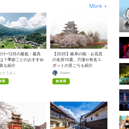
More
ち
ッ
202
の1~12月の最低・最高
【2025】岐阜の桜・お花見
は？季節ごとのおすすめ
の名所10選。穴場や有名ス
装も紹介
ポットの見ごろも紹介
かとうまこ
Asami
阜県
岐阜県