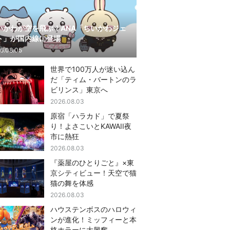
いかわが空を飛ぶ！ANA「ちいかわジェ
ト」が国内線に登場
6.08.05
世界で100万人が迷い込ん
だ「ティム・バートンのラ
ビリンス」東京へ
2026.08.03
原宿「ハラカド」で夏祭
り！よさこいとKAWAII夜
市に熱狂
2026.08.03
『薬屋のひとりごと』×東
京シティビュー！天空で猫
猫の舞を体感
2026.08.03
ハウステンボスのハロウィ
ンが進化！ミッフィーと本
格ホラーに大興奮