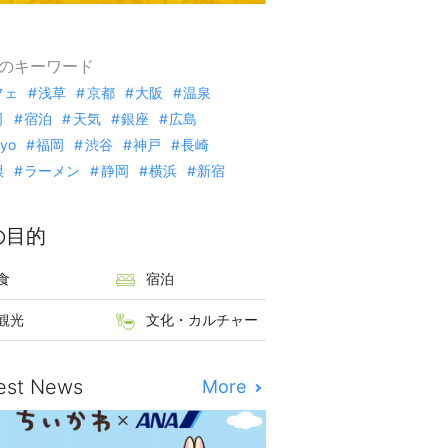
のキーワード
フェ
浅草
京都
大阪
温泉
司
宿泊
天気
銀座
広島
kyo
福岡
渋谷
神戸
長崎
根
ラーメン
静岡
横浜
新宿
の目的
食
宿泊
観光
文化・カルチャー
est News
More