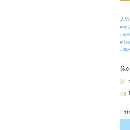
人気
カ
寿
To
箱
旅
Lat