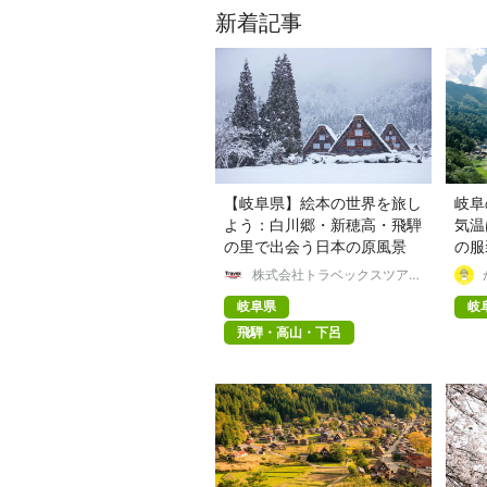
新着記事
【岐阜県】絵本の世界を旅し
岐阜
よう：白川郷・新穂高・飛騨
気温
の里で出会う日本の原風景
の服
株式会社トラベックスツアー
ズ
岐阜県
岐
飛騨・高山・下呂