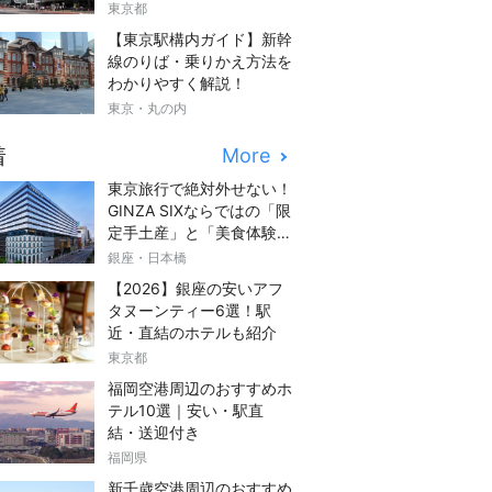
東京都
【東京駅構内ガイド】新幹
線のりば・乗りかえ方法を
わかりやすく解説！
東京・丸の内
着
More
東京旅行で絶対外せない！
GINZA SIXならではの「限
定手土産」と「美食体験」
完全ガイド
銀座・日本橋
【2026】銀座の安いアフ
タヌーンティー6選！駅
近・直結のホテルも紹介
東京都
福岡空港周辺のおすすめホ
テル10選｜安い・駅直
結・送迎付き
福岡県
新千歳空港周辺のおすすめ