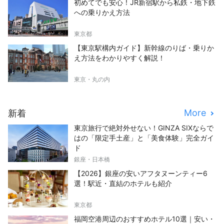
初めてでも安心！JR新宿駅から私鉄・地下鉄
への乗りかえ方法
東京都
【東京駅構内ガイド】新幹線のりば・乗りか
え方法をわかりやすく解説！
東京・丸の内
More
新着
東京旅行で絶対外せない！GINZA SIXならで
はの「限定手土産」と「美食体験」完全ガイ
ド
銀座・日本橋
【2026】銀座の安いアフタヌーンティー6
選！駅近・直結のホテルも紹介
東京都
福岡空港周辺のおすすめホテル10選｜安い・