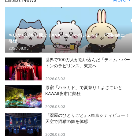
ちいかわが空を飛ぶ！ANA「ちいかわジェット」が国内線に
登場
2026.08.05
世界で100万人が迷い込んだ「ティム・バー
トンのラビリンス」東京へ
2026.08.03
原宿「ハラカド」で夏祭り！よさこいと
KAWAII夜市に熱狂
2026.08.03
『薬屋のひとりごと』×東京シティビュー！
天空で猫猫の舞を体感
2026.08.03