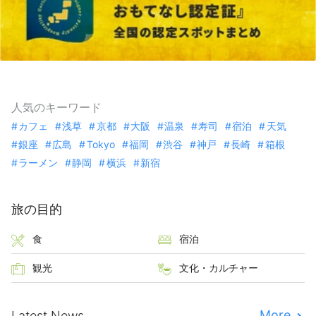
人気のキーワード
カフェ
浅草
京都
大阪
温泉
寿司
宿泊
天気
銀座
広島
Tokyo
福岡
渋谷
神戸
長崎
箱根
ラーメン
静岡
横浜
新宿
旅の目的
食
宿泊
観光
文化・カルチャー
More
Latest News