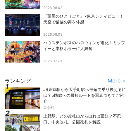
2026.08.03
『薬屋のひとりごと』×東京シティビュー！
天空で猫猫の舞を体感
2026.08.03
ハウステンボスのハロウィンが進化！ミッフ
ィーと本格ホラーに大興奮
2026.07.29
More
ランキング
JR東京駅から大手町駅へ最短で乗り換えるに
は？5路線への最短ルートを写真つきでご紹
介
東京都
上野駅、どの改札口から出れば最短？不忍
口、中央改札、公園改札を解説