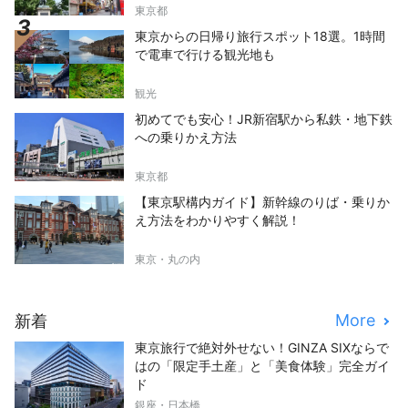
東京都
東京からの日帰り旅行スポット18選。1時間
で電車で行ける観光地も
観光
初めてでも安心！JR新宿駅から私鉄・地下鉄
への乗りかえ方法
東京都
【東京駅構内ガイド】新幹線のりば・乗りか
え方法をわかりやすく解説！
東京・丸の内
More
新着
東京旅行で絶対外せない！GINZA SIXならで
はの「限定手土産」と「美食体験」完全ガイ
ド
銀座・日本橋