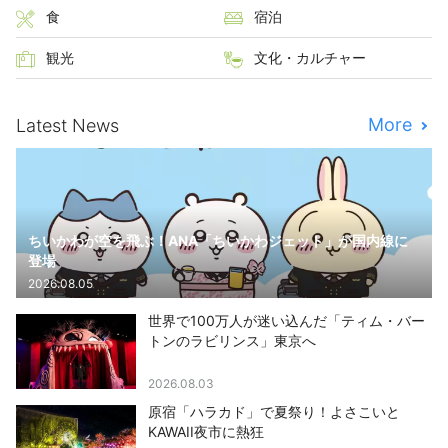
食
宿泊
観光
文化・カルチャー
More
Latest News
ちいかわが空を飛ぶ！ANA「ちいかわジェット」が国内線に
登場
2026.08.05
世界で100万人が迷い込んだ「ティム・バー
トンのラビリンス」東京へ
2026.08.03
原宿「ハラカド」で夏祭り！よさこいと
KAWAII夜市に熱狂