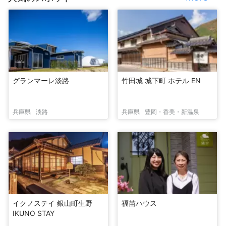
グランマーレ淡路
竹田城 城下町 ホテル EN
兵庫県
淡路
兵庫県
豊岡・香美・新温泉
イクノステイ 銀山町生野
福苗ハウス
IKUNO STAY