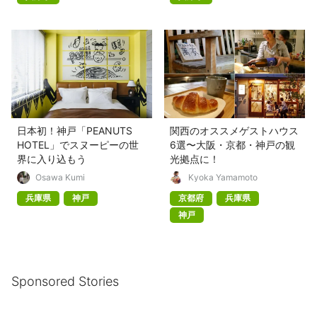
日本初！神戸「PEANUTS
関西のオススメゲストハウス
HOTEL」でスヌーピーの世
6選〜大阪・京都・神戸の観
界に入り込もう
光拠点に！
Osawa Kumi
Kyoka Yamamoto
兵庫県
神戸
京都府
兵庫県
神戸
Sponsored Stories