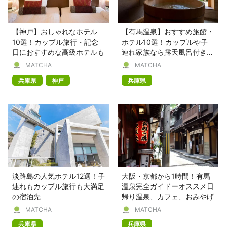
【神戸】おしゃれなホテル
【有馬温泉】おすすめ旅館・
10選！カップル旅行・記念
ホテル10選！カップルや子
日におすすめな高級ホテルも
連れ家族なら露天風呂付き客
室に泊まろう
MATCHA
MATCHA
兵庫県
神戸
兵庫県
淡路島の人気ホテル12選！子
大阪・京都から1時間！有馬
連れもカップル旅行も大満足
温泉完全ガイドーオススメ日
の宿泊先
帰り温泉、カフェ、おみやげ
MATCHA
MATCHA
兵庫県
兵庫県