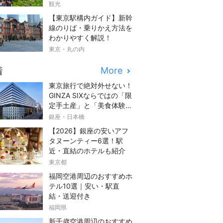
観光
【東京駅構内ガイド】新幹
線のりば・乗りかえ方法を
わかりやすく解説！
東京・丸の内
着
More
東京旅行で絶対外せない！
GINZA SIXならではの「限
定手土産」と「美食体験」
完全ガイド
銀座・日本橋
【2026】銀座の安いアフ
タヌーンティー6選！駅
近・直結のホテルも紹介
東京都
福岡空港周辺のおすすめホ
テル10選｜安い・駅直
結・送迎付き
福岡県
新千歳空港周辺のおすすめ