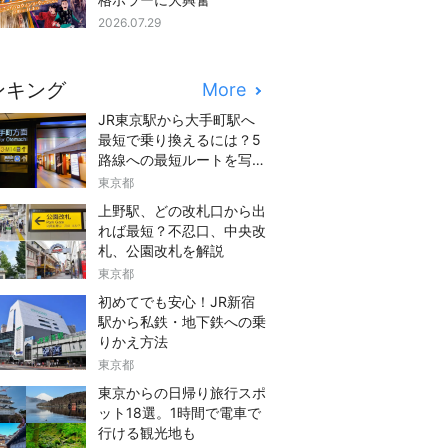
2026.07.29
ンキング
More
JR東京駅から大手町駅へ
最短で乗り換えるには？5
路線への最短ルートを写真
つきでご紹介
東京都
上野駅、どの改札口から出
れば最短？不忍口、中央改
札、公園改札を解説
東京都
初めてでも安心！JR新宿
駅から私鉄・地下鉄への乗
りかえ方法
東京都
東京からの日帰り旅行スポ
ット18選。1時間で電車で
行ける観光地も