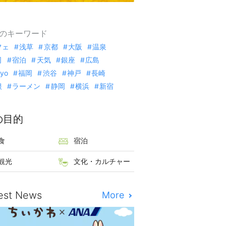
のキーワード
フェ
浅草
京都
大阪
温泉
司
宿泊
天気
銀座
広島
kyo
福岡
渋谷
神戸
長崎
根
ラーメン
静岡
横浜
新宿
の目的
食
宿泊
観光
文化・カルチャー
est News
More