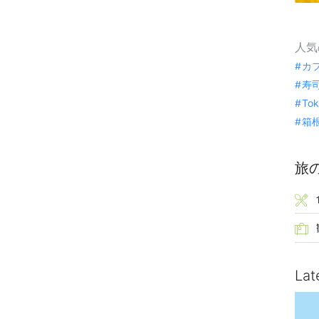
人気
カ
寿
To
箱
旅
Lat