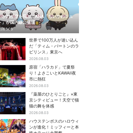
いかわが空を飛ぶ！ANA「ちいかわジェ
ト」が国内線に登場
6.08.05
世界で100万人が迷い込ん
だ「ティム・バートンのラ
ビリンス」東京へ
2026.08.03
原宿「ハラカド」で夏祭
り！よさこいとKAWAII夜
市に熱狂
2026.08.03
『薬屋のひとりごと』×東
京シティビュー！天空で猫
猫の舞を体感
2026.08.03
ハウステンボスのハロウィ
ンが進化！ミッフィーと本
格ホラーに大興奮