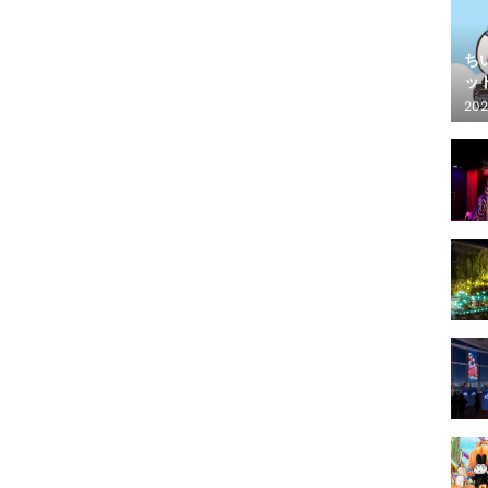
ち
ッ
202