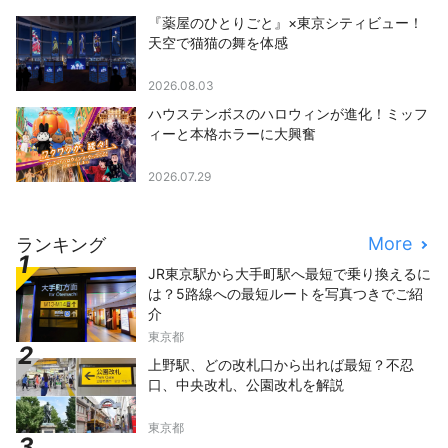
『薬屋のひとりごと』×東京シティビュー！
天空で猫猫の舞を体感
2026.08.03
ハウステンボスのハロウィンが進化！ミッフ
ィーと本格ホラーに大興奮
2026.07.29
More
ランキング
JR東京駅から大手町駅へ最短で乗り換えるに
は？5路線への最短ルートを写真つきでご紹
介
東京都
上野駅、どの改札口から出れば最短？不忍
口、中央改札、公園改札を解説
東京都