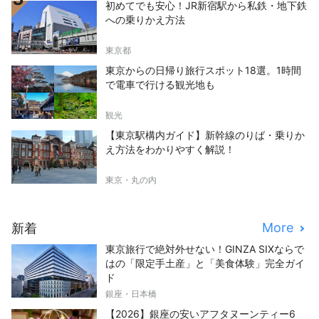
初めてでも安心！JR新宿駅から私鉄・地下鉄
への乗りかえ方法
東京都
東京からの日帰り旅行スポット18選。1時間
で電車で行ける観光地も
観光
【東京駅構内ガイド】新幹線のりば・乗りか
え方法をわかりやすく解説！
東京・丸の内
More
新着
東京旅行で絶対外せない！GINZA SIXならで
はの「限定手土産」と「美食体験」完全ガイ
ド
銀座・日本橋
【2026】銀座の安いアフタヌーンティー6