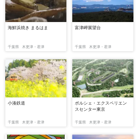
海鮮浜焼き まるはま
富津岬展望台
千葉県
木更津・君津
千葉県
木更津・君津
小湊鉄道
ポルシェ・エクスペリエン
スセンター東京
千葉県
木更津・君津
千葉県
木更津・君津